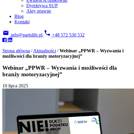
Ewidencja opakowań
Dyrektywa SUP
Akty prawne
Blog
Kontakt
info@partslife.pl
+48 572 530 532
Strona główna
/
Aktualności
/
Webinar „PPWR – Wyzwania i
możliwości dla branży motoryzacyjnej”
Webinar „PPWR – Wyzwania i możliwości dla
branży motoryzacyjnej”
10 lipca 2025