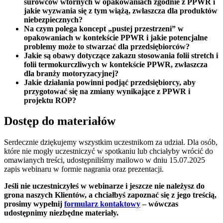
surowców wtórnych w opakowaniach zgodnie z PPWR i
jakie wyzwania się z tym wiążą, zwłaszcza dla produktów
niebezpiecznych?
Na czym polega koncept „pustej przestrzeni” w
opakowaniach w kontekście PPWR i jakie potencjalne
problemy może to stwarzać dla przedsiębiorców?
Jakie są obawy dotyczące zakazu stosowania folii stretch i
folii termokurczliwych w kontekście PPWR, zwłaszcza
dla branży motoryzacyjnej?
Jakie działania powinni podjąć przedsiębiorcy, aby
przygotować się na zmiany wynikające z PPWR i
projektu ROP?
Dostęp do materiałów
Serdecznie dziękujemy wszystkim uczestnikom za udział. Dla osób,
które nie mogły uczestniczyć w spotkaniu lub chciałyby wrócić do
omawianych treści, udostępniliśmy mailowo w dniu 15.07.2025
zapis webinaru w formie nagrania oraz prezentacji.
Jeśli nie uczestniczyłeś w webinarze i jeszcze nie należysz do
grona naszych Klientów, a chciałbyś zapoznać się z jego treścią,
prosimy wypełnij
formularz kontaktowy
– wówczas
udostępnimy niezbędne materiały.