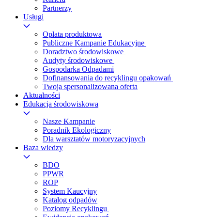
Partnerzy
Usługi
Opłata produktowa
Publiczne Kampanie Edukacyjne
Doradztwo środowiskowe
Audyty środowiskowe
Gospodarka Odpadami
Dofinansowania do recyklingu opakowań
Twoja spersonalizowana oferta
Aktualności
Edukacja środowiskowa
Nasze Kampanie
Poradnik Ekologiczny
Dla warsztatów motoryzacyjnych
Baza wiedzy
BDO
PPWR
ROP
System Kaucyjny
Katalog odpadów
Poziomy Recyklingu