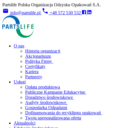
Partslife Polska Organizacja Odzysku Opakowań S.A.
info@partslife.pl
+48 572 530 532
O nas
Historia organizacji
Akcjonariusze
Polityka Firmy
Certyfikaty
Kariera
Partnerzy
Usługi
Opłata produktowa
Publiczne Kampanie Edukacyjne
Doradztwo środowiskowe
Audyty środowiskowe
Gospodarka Odpadami
Dofinansowania do recyklingu opakowań
Twoja spersonalizowana oferta
Aktualności