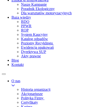
Edukacja środowiskowa
Nasze Kampanie
Poradnik Ekologiczny
Dla warsztatów motoryzacyjnych
Baza wiedzy
BDO
PPWR
ROP
System Kaucyjny
Katalog odpadów
Poziomy Recyklingu
Ewidencja opakowań
Dyrektywa SUP
Akty prawne
Blog
Kontakt
O nas
Historia organizacji
Akcjonariusze
Polityka Firmy
Certyfikaty
Kariera