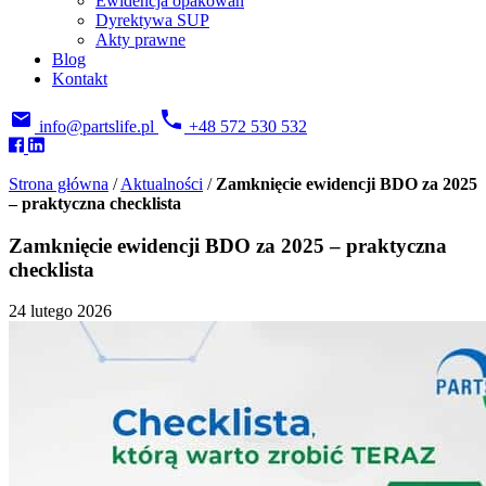
Ewidencja opakowań
Dyrektywa SUP
Akty prawne
Blog
Kontakt
info@partslife.pl
+48 572 530 532
Strona główna
/
Aktualności
/
Zamknięcie ewidencji BDO za 2025
– praktyczna checklista
Zamknięcie ewidencji BDO za 2025 – praktyczna
checklista
24 lutego 2026