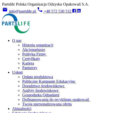
Partslife Polska Organizacja Odzysku Opakowań S.A.
info@partslife.pl
+48 572 530 532
O nas
Historia organizacji
Akcjonariusze
Polityka Firmy
Certyfikaty
Kariera
Partnerzy
Usługi
Opłata produktowa
Publiczne Kampanie Edukacyjne
Doradztwo środowiskowe
Audyty środowiskowe
Gospodarka Odpadami
Dofinansowania do recyklingu opakowań
Twoja spersonalizowana oferta
Aktualności