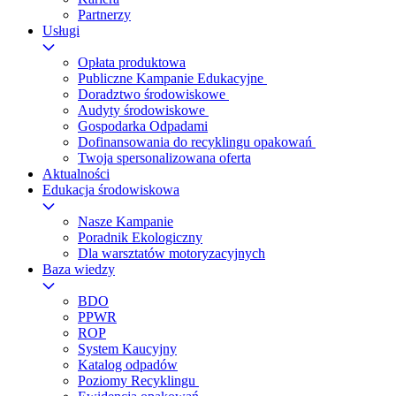
Partnerzy
Usługi
Opłata produktowa
Publiczne Kampanie Edukacyjne
Doradztwo środowiskowe
Audyty środowiskowe
Gospodarka Odpadami
Dofinansowania do recyklingu opakowań
Twoja spersonalizowana oferta
Aktualności
Edukacja środowiskowa
Nasze Kampanie
Poradnik Ekologiczny
Dla warsztatów motoryzacyjnych
Baza wiedzy
BDO
PPWR
ROP
System Kaucyjny
Katalog odpadów
Poziomy Recyklingu