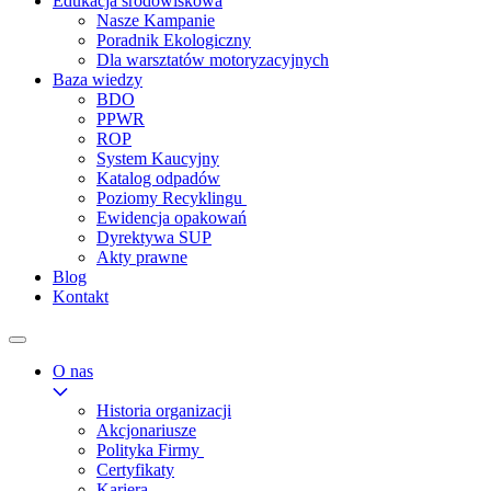
Edukacja środowiskowa
Nasze Kampanie
Poradnik Ekologiczny
Dla warsztatów motoryzacyjnych
Baza wiedzy
BDO
PPWR
ROP
System Kaucyjny
Katalog odpadów
Poziomy Recyklingu
Ewidencja opakowań
Dyrektywa SUP
Akty prawne
Blog
Kontakt
O nas
Historia organizacji
Akcjonariusze
Polityka Firmy
Certyfikaty
Kariera